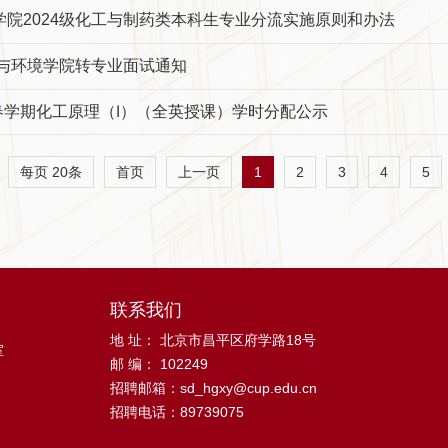
学院2024级化工与制药类本科生专业分流实施原则和办法
程与环境学院转专业面试通知
4学年春学期化工原理（Ⅰ）（全英授课）学时分配公示
每页
20
条
1
2
3
4
5
首页
上一页
联系我们
地 址： 北京市昌平区府学路18号
室
邮 编： 102249
招聘邮箱：sd_hgxy@cup.edu.cn
招聘电话：89739075