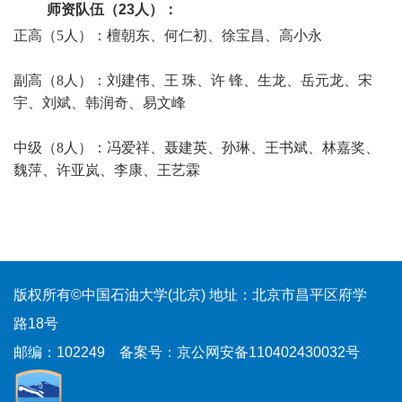
师资队伍（23人）：
正高（5人）：檀朝东、何仁初、徐宝昌、高小永
副高（8人）：刘建伟、王 珠、许 锋、生龙、岳元龙、
宋
宇、
刘斌、韩润奇、易文峰
中级（8人）：冯爱祥、聂建英、孙琳、王书斌、
林嘉奖、
魏萍、许亚岚、李康、王艺霖
版权所有©中国石油大学(北京)
地址：北京市昌平区府学
路18号
邮编：102249
备案号：京公网安备110402430032号