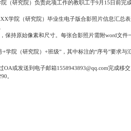
学院
（
研究院
）
负责此项工作的教职工于
9
月
15
日前完
届
XX学院
（
研究院
）
毕业生电子版合影照片信息汇总表
。
整，保持原始像素和尺寸。每张合影照片需附word文
号+学院
（
研究院
）
+班级”，其中标注的“序号”要求
过
OA或发送到电子邮箱1558943893@qq.com完成移
290。