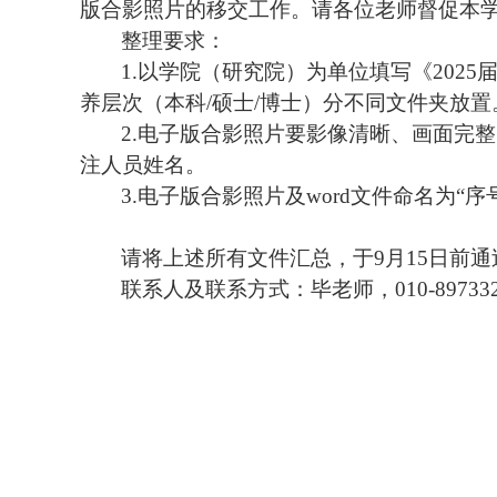
版合影照片的
移交
工作。请各位老师督促本
整理要求：
1.以学院
（
研究院
）
为单位填写《
202
5
养层次（本科
/硕士/博士）分不同文件夹放置
2.电子版合影照片要影像清晰、画面完
注人员姓名。
3.电子版合影照片及word文件命名为“序
请将上述所有文件汇总，于
9
月
15
日前通
联系人
及联系方式
：毕
老师，
010-
89733