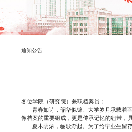
通知公告
各
位学院（
研究院
）兼职档案员：
青春如诗，韶华似锦。
大学岁月承载着
像档案的重要组成，更是传承记忆的纽带，
夏木荫浓，骊歌渐起。
为了给毕业生留