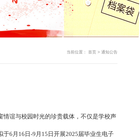
当前位置：
首页
>
通知公告
窗情谊与校园时光的珍贵载体，不仅是学校声
拟于
6月
16
日
-
9
月
15
日开展
202
5
届毕业生电子