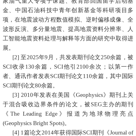
家油气重大专项子课题、教育部回国留学启动基
金、中国石油科技中青年创新基金等科研项目多
项，在地震波动方程数值模拟、逆时偏移成像、全
波形反演、多分量地震、提高地震资料分辨率、人
工智能地震资料处理与解释等方面的研究中取得进
展。
[2]
至
2
025年
9月，共发表期刊论文
250余
篇，被
SCI
收录
130余
篇，
SCI他引2
100
余次；以第一作
者、通讯作者发表
SCI期刊
论文
110余
篇，其中国际
SCI
期刊论文
8
0余
篇。
[3] 201
0
年发表在美国《
Geophysics
》期刊上关
于混合吸收边界条件的论文，被
SEG
主办的期刊
《
The Leading Edge
》报道为地球物理亮点
(
Geophysics Bright Spots
)。
[4] 1
篇论文
2014
年获得国际
SCI
期刊《
Journal of