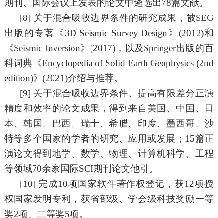
期刊、国际会议上发表的论文中遴选出
78
篇文献。
[8]
关于混合吸收边界条件的研究成果，被
SEG
出版的专著《
3D Seismic Survey Design
》
(2
012
)和
《
Seismic Inversion
》
(2
017
)，以及Springer出版的百
科词典《
Encyclopedia of Solid Earth Geophysics (2nd
edition)
》
(2
021
)介绍与推荐。
[9]
关于混合吸收边界条件、提高有限差分正演
精度和效率的论文成果，得到来自美国、中国、日
本、韩国、巴西、瑞士、希腊、印度、墨西哥、沙
特等多个国家的学者的研究、应用或发展；
15篇正
演论文得到地学、数学、物理、计算机科学、工程
等领域70余家国际SCI期刊论文他引。
[10]
完成
10
项国家软件著作权登记，获
12
项授
权国家发明专利，获省部级、学会级科技奖励一等
奖
2项、二等奖
5
项。