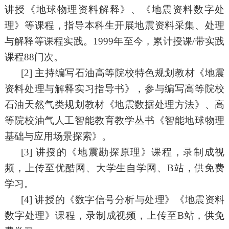
讲授
《
地球物理资料解释
》
、
《
地震资料数字处
理
》
等课程，指导本科生开展地震资料采集、处理
与解释等课程实践。
1999
年至今，累计授课
/
带实践
课程
8
8
门次。
[
2]
主持编写石油高等院校特色规划教材
《
地震
资料处理与解释实习指导书
》
，参与编写高等院校
石油天然气类规划教材
《
地震数据处理方法
》、
高
等院校油气人工智能教育教学丛书《智能地球物理
基础与应用场景探索》
。
[3]
讲授的《
地震勘探原理
》课程，录制成视
频，上传至优酷网、大学生自学网、
B站，供免费
学习。
[4]
讲授的《数字信号分析与处理》《
地震资料
数字处理
》课程，录制成视频，上传至
B站，供免