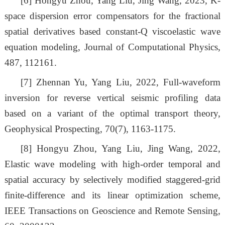
[6]
Hongyu Zhou, Yang Liu, Jing Wang, 2023, K-
space dispersion error compensators for the fractional
spatial derivatives based constant-Q viscoelastic wave
equation modeling, Journal of Computational Physics,
487, 112161.
[7]
Zhennan Yu, Yang Liu, 2022, Full-waveform
inversion for reverse vertical seismic profiling data
based on a variant of the optimal transport theory,
Geophysical Prospecting, 70(7), 1163-1175.
[8]
Hongyu Zhou, Yang Liu, Jing Wang, 2022,
Elastic wave modeling with high-order temporal and
spatial accuracy by selectively modified staggered-grid
finite-difference and its linear optimization scheme,
IEEE Transactions on Geoscience and Remote Sensing,