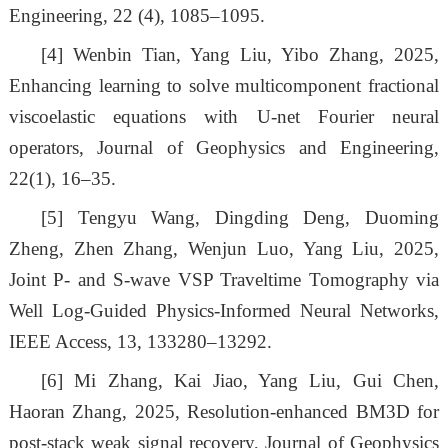
Engineering, 22 (4), 1085–1095.
[4]
Wenbin Tian, Yang Liu, Yibo Zhang, 2025,
Enhancing learning to solve multicomponent fractional
viscoelastic equations with U-net Fourier neural
operators, Journal of Geophysics and Engineering,
22(1), 16–35.
[5]
Tengyu Wang, Dingding Deng, Duoming
Zheng, Zhen Zhang, Wenjun Luo, Yang Liu, 2025,
Joint P- and S-wave VSP Traveltime Tomography via
Well Log-Guided Physics-Informed Neural Networks,
IEEE Access, 13, 133280–13292.
[6]
Mi Zhang, Kai Jiao, Yang Liu, Gui Chen,
Haoran Zhang, 2025, Resolution-enhanced BM3D for
post-stack weak signal recovery, Journal of Geophysics