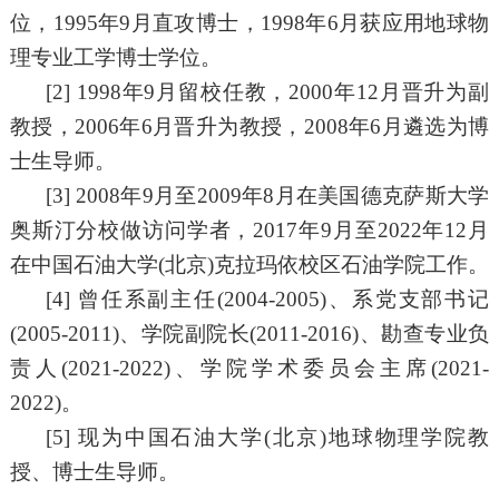
位，
1995
年
9月直攻博士，
1998
年
6月获应用地球物
理专业工学博士学位。
[2] 1998
年
9
月留校任教，
2
000
年
12月
晋升
为
副
教授，
2006
年
6
月晋升为教授，
2008
年
6
月遴选为博
士生导师。
[3] 2008
年
9月至
2009
年
8月在美国德克萨斯大学
奥斯汀分校做访问学者，2
017年9月至
2
022年
1
2月
在中国石油大学
(北京)克拉玛依校区石油学院工作。
[4]
曾任系副主任
(
2004-2005)
、系党支部书记
(
2005-2011)
、学院副院长
(
2011-2016)
、勘查
专业负
责人
(
2021-2022)
、
学院学术委员会
主席
(
2021-
2022)
。
[5]
现为
中国石油大学
(北京)地球物理学院教
授、博士生导师。