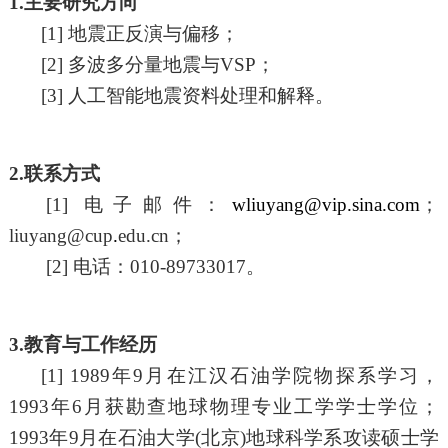
1.
主要研究方向
[1]
地震正反演与偏移；
[2]
多波多分量地震与
VSP；
[3]
人工智能地震资料处理和解释。
2.
联系
方式
[1] 电子邮件
：
wliuyang@vip.sina.com
；
liuyang@cup
.
edu.cn
；
[2] 电话
：
0
10
-
89733017
。
3.教育与工作经历
[1] 1989
年
9月在江汉石油学院物探系学习，
1993
年
6月获勘查地球物理专业工学学士学位；
1
993
年
9月在石油大学(北京)地球科学系攻读硕士学