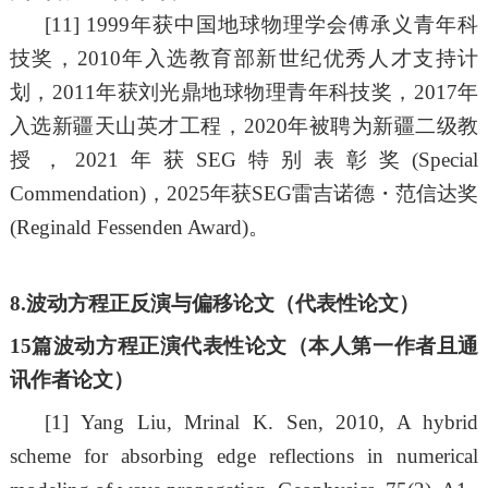
[11] 1999
年获中国地球物理学会傅承义青年科
技奖，
2010
年入选教育部新世纪优秀人才支持计
划，
2011
年获刘光鼎地球物理青年科技奖，2
017年
入选
新疆天山英才工程，2
020年被聘为新疆二级教
授
，2
021年获SEG特别表彰奖
(
Special
Commendation
)，2
025
年获SEG雷吉诺德
・
范信达奖
(
Reginald Fessenden Award)
。
8
.
波动方程正反演与偏移
论文（
代表性论文）
1
5
篇波动方程正演代表性论文（本人第一作者且通
讯作者论文）
[1]
Yang Liu, Mrinal K. Sen, 2010, A hybrid
scheme for absorbing edge reflections in numerical