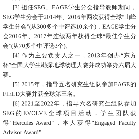
[3]
担任
SEG
、
EAGE
学生分会指导教师期间，
SEG
学生分会于
2014
年、
2016
年两次获得全球
“山峰
学生分会”(从
300
多个中评选
10
余个
)，
EAGE
学生分
会
2016
年、
2017
年连续两年获得全球
“最佳学生分
会”(从
70
多个中评选
3
个
)。
[4]
作为主要
负责人之一，
2013年
创办
“东方
杯
”
全国
大学生勘探地球物理大赛并成功举办
六届大
赛
。
[5] 2015
年，指导五名研究生组队参加
EAGE
的
FIELD
大赛并获全球第三名。
[
6]
2
021
至
2022年
，指导六名研究生组队参加
SEG的EVOLVE
全球项目活动
，
学生团队获
得
“Hercules Award”，本人获得“Engaged Faculty
Advisor Award”。