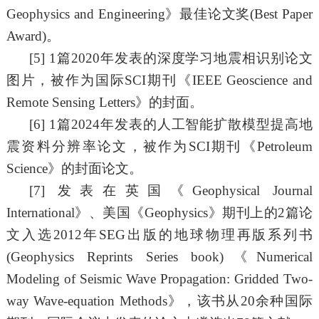
Geophysics and Engineering
》最佳论文奖
(
Best Paper
Award
)。
[5]
1篇2
020年发表的深度学习地震相识别
论文
图片，被作为国际
SCI期刊《
IEEE Geoscience and
Remote Sensing Letters
》的封面。
[6]
1篇2
024
年发表的人工智能扩散模型提高地
震资料分辨率论文，被作为
SCI期刊《P
etroleum
Science
》的封面论文。
[
7]
发表在英国《
Geophysical
Journal
International
》、美国《
Geophysics
》期刊上的
2
篇论
文入选
2012
年
SEG
出版的地球物理
再版系列书
(Geophysics Reprints Series book
)《
Numerical
Modeling of Seismic Wave Propagation: Gridded Two-
way Wave-equation Methods
》，该书从
20
余种国际