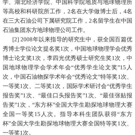
学、湖北经济学院、中国科学院地质与地球物理所
等高校和科研院所工作，
2
名在大学做博士后，
4
名
在三大石油公司下属研究院工作，
2名留学生在中国
石油集团东方地球物理公司工作。
[2] 2008
年以来指导的研究生中，
获
全国百篇
优
秀博士学位论文
提名奖
1次，
中国地球物理学会优秀
博士论文奖
1次，
李四光
优秀
硕士研究生
奖
1次，中
国地球物理学会学术年会“优秀学生论文奖”
15人
次，中国石油物探学术年会
“优秀论文”特等奖1次、
一等奖1次、二等奖1次，国际学术研讨会“优秀学生
报告奖”1次、“最佳口头报告奖”1次、“最佳张贴报
告奖”1次，“东方杯”全国大学生勘探地球物理大赛
全国一等奖
15人
次。指导本科生团队获得
“东方
杯”全国大学生勘探地球物理大赛全国特等奖1次、
一等奖1次。