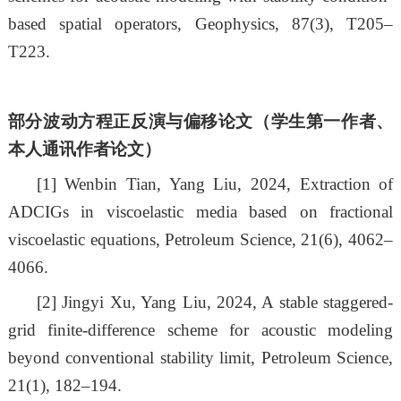
based spatial operators, Geophysics, 87(3), T205–
T223.
部分
波动方程正反演与偏移
论文（学生第一作者、
本人通讯作者论文）
[1]
Wenbin Tian, Yang Liu, 2024, Extraction of
ADCIGs in viscoelastic media based on fractional
viscoelastic equations, Petroleum Science, 21(6), 4062–
4066.
[2]
Jingyi Xu, Yang Liu, 2024, A stable staggered-
grid finite-difference scheme for acoustic modeling
beyond conventional stability limit, Petroleum Science,
21(1), 182–194.