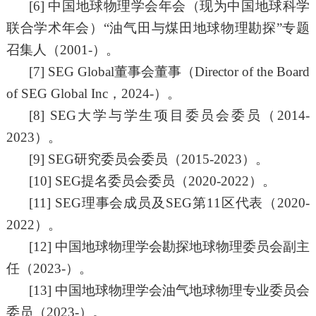
[
6]
中国地球物理学会年会（现为中国地球科学
联合学术年会）
“油气田与煤田地球物理勘探”专题
召集人（2
001
-）。
[7]
SEG
Global
董事会董事（
Director of the Board
of SEG Global Inc
，
2
024
-）。
[8]
SEG大学与学生项目委员会委员（2
014
-
2023
）。
[9]
SEG研究委员会委员（2
015
-
2023
）。
[10]
SEG提名委员会委员（2
020
-
2022
）。
[11]
SEG理事会成员及SEG
第
1
1区代表
（
2
020
-
2022
）。
[
12]
中国地球物理学会勘探地球物理委员会副主
任（
2
0
2
3
-）。
[
13]
中国地球物理学会油气地球物理专业委员会
委员（
2
023
-）。