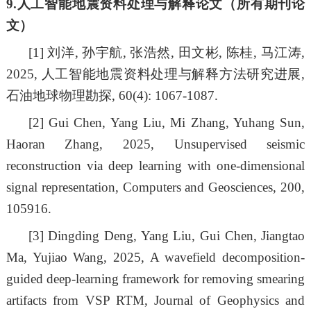
9.
人工智能地震资料处理与解释
论文（所有期刊论
文）
[1]
刘洋
,
孙宇航
,
张浩然
,
田文彬
,
陈桂
,
马江涛
,
2025,
人工智能地震资料处理与解释方法研究进展
,
石油地球物理勘探
, 60(4): 1067-1087.
[2]
Gui Chen, Yang Liu, Mi Zhang, Yuhang Sun,
Haoran Zhang, 2025, Unsupervised seismic
reconstruction via deep learning with one-dimensional
signal representation, Computers and Geosciences, 200,
105916.
[3]
Dingding Deng, Yang Liu, Gui Chen, Jiangtao
Ma, Yujiao Wang, 2025, A wavefield decomposition-
guided deep-learning framework for removing smearing
artifacts from VSP RTM, Journal of Geophysics and