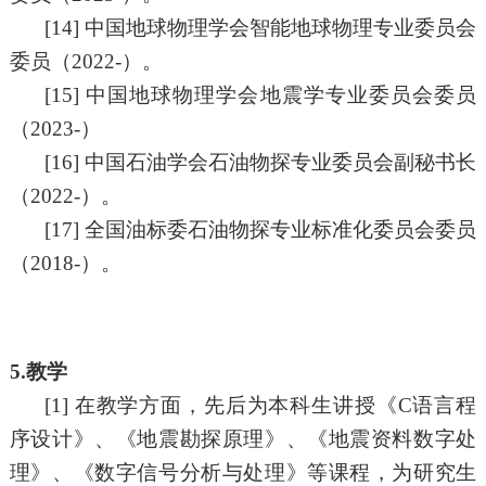
[
14]
中国地球物理学会智能地球物理专业委员会
委员（
2
022
-）。
[
15]
中国地球物理学会地震学专业委员会委员
（
2
023-
）
[
16]
中国石油学会石油物探专业委员会副秘书长
（
2
022
-）。
[
17]
全国油标委石油物探专业标准化委员会委员
（
2
018
-）。
5.教学
[
1]
在教学方面，先后为本科生讲授
《
C
语言程
序设计
》
、
《
地震勘探原理
》
、
《
地震资料数字处
理
》
、
《
数字信号分析与处理
》
等课程，为研究生