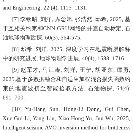
and Engineering, 22 (4), 1115–1131.
[7]
李钦昭
,
刘洋
,
席念旭
,
张浩然
,
邸希
, 2025,
基
于互相关约束和
CNN-GRU
网络的井震自动标定
,
石
油地球物理勘探
, 60(3), 564-575.
[8]
邸希
,
刘洋
, 2025,
深度学习在地震断层解释
中的研究进展
,
地球物理学进展
, 40(4), 1688
–
1716.
[9]
赵军才
,
马江涛
,
刘洋
,
王宁
,
胡亚东
,
谭勇
,
2025,
基于多数据融合和自适应加权混合损失函数约
束的地震波初至智能拾取方法
,
石油物探
, 64(4):
691
–
700.
[10]
Yu-Hang Sun, Hong-Li Dong, Gui Chen,
Xue-Gui Li, Yang Liu, Xiao-Hong Yu, Jun Wu, 2025,
Intelligent seismic AVO inversion method for brittleness