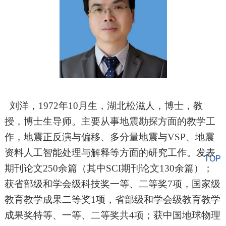
刘洋，
1972
年
10
月生，湖北松滋人，
博士
，教
授，博士生导师
。
主要从事地震勘探方面的教学工
作，地震正反演与偏移、多分量地震与
VSP、地震
资料人工智能处理与解释等方面的研究工作。发表
TOP
期刊论文2
5
0余篇（其中SCI期刊论文
13
0余篇）；
获省部级和学会级科技奖一等、二等奖7项，
国家级
教育教学成果二等奖
1项，省部级和学会级教育教学
成果奖特等、一等、二等奖共
4
项；获
中国地球物理