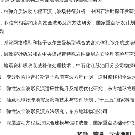
9-2020，粘弹介质波动方程正演与波场特征分析，中国石油勘探开发
9-2023，多信息相容约束高效全波形反演方法研究，国家重点研
课题
9-2022，弹簧网络模型和格子玻尔兹曼模型耦合的含流体孔隙介
9-2020，层致密砂砾岩和古中央隆起带特殊岩性储层岩石物理实
9-2020，地震资料吸收衰减补偿处理技术，中石化江苏油田分公司物
1
，变分数阶拉普拉斯算子粘滞声波方程正演、逆时偏移和全波
19-2020，弹性波全波形反演适应性提升及精度优化研究，东方地球物
0
，油藏地球物理地震反演新技术与软件研制，“十三五”国家科
6-2018，弹性波全波形反演方法研究，东方地球物理公司
13-2017，深层波动方程反演综合建模与偏移成像，国家重点基础研究
奖励、荣誉、学术兼职