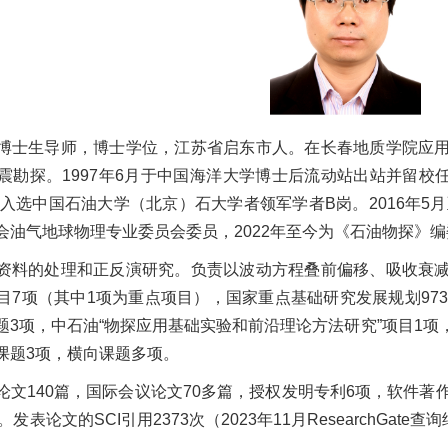
博士生导师，博士学位，江苏省启东市人。在长春地质学院应
震勘探。1997年6月于中国海洋大学博士后流动站出站并留校任
年入选中国石油大学（北京）石大学者领军学者B岗。2016年5
会油气地球物理专业委员会委员，2022年至今为《石油物探》编
资料的处理和正反演研究。负责以波动方程叠前偏移、吸收衰
目7项（其中1项为重点项目），国家重点基础研究发展规划97
3项，中石油“物探应用基础实验和前沿理论方法研究”项目1项，中
课题3项，横向课题多项。
文140篇，国际会议论文70多篇，授权发明专利6项，软件著作权登
表论文的SCI引用2373次（2023年11月ResearchGate查询结果），