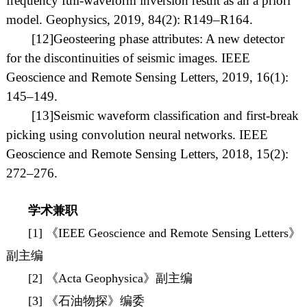
frequency full-waveform inversion result as
an
a priori
model. Geophysics,
2019
, 84
(2):
R149–R164
.
[12]
Geosteering phase attributes: A new detector
for the discontinuities of seismic images. IEEE
Geoscience and Remote Sensing Letters,
201
9
, 16(
1
):
1
45
–1
49.
[13]
Seismic waveform classification and first-break
picking using convolution neural networks. IEEE
Geoscience and Remote Sensing Letters, 201
8, 15(2):
272
–
276
.
学术兼职
[1] 《IEEE Geoscience and Remote Sensing Letters》
副主编
[2] 《Acta Geophysica》副主编
[3] 《石油物探》编委