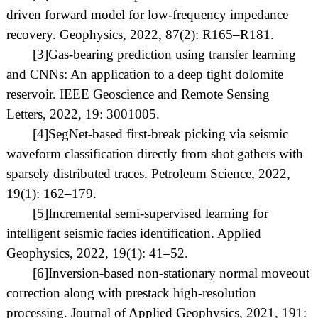
driven forward model for low-frequency impedance
recovery.
Geophysics, 2022
, 8
7
(
2): R165–R181.
[3]
Gas-bearing prediction using transfer learning
and CNNs: An application to a deep tight dolomite
reservoir
.
IEEE Geoscience and Remote Sensing
Letters,
2022
, 1
9: 3001005
.
[4]
SegNet-based first-break picking via seismic
waveform classification directly from shot gathers with
sparsely distributed traces.
Petroleum Science, 2022
,
19
(
1): 162–179.
[5]
Incremental semi-supervised learning for
intelligent seismic facies identification. Applied
Geophysics
,
2022, 19(1): 41–52.
[6]
Inversion-based non-stationary normal moveout
correction along with prestack high-resolution
processing
.
Journal of Applied Geophysics, 202
1,
1
91
: