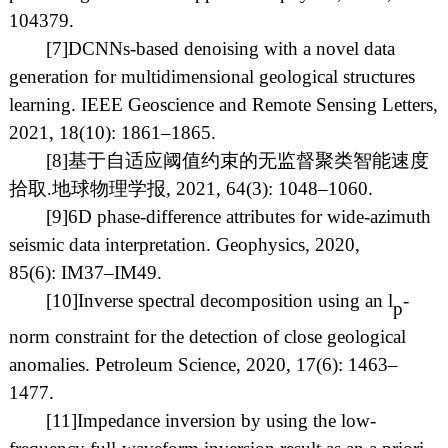
104379
.
[7]
DCNNs-based denoising with a novel data
generation for multidimensional geological structures
learning. IEEE Geoscience and Remote Sensing Letters,
202
1,
1
8
(
10
)
: 1861–1865.
[8]
基于自适应阈值约束的无监督聚类智能速度
拾取
.
地球物理学报
, 202
1
, 64(
3
)
: 1048–1060.
[9]
6D phase-difference attributes for wide-azimuth
seismic data interpretation.
Geophysics, 2020
,
85
(6)
:
IM37–IM49.
[10]
Inverse spectral decomposition using
an
l
-
p
norm constraint for the detection of close geological
anomalies.
Petroleum Science, 2020,
17(6)
:
1
463
–
1
477
.
[11]
Impedance inversion by using the low-