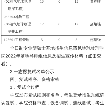
（
02
油气地球物理
13
0
13
董春晖
勘探工程）
085703
地质工程
（
06
油气地球物理
12
0
12
赵培强
测井工程）
125601
工程管理
5
0
5
赵培强
全日制专业型硕士基地招生信息请见地球物理学
院2022年基地导师组信息及招生宣传材料
（点击查
看）。
3.
一志愿复试名单公示
四、复试程序、资格审核
1．复试全过程
学院发布复试细则和名单，考生登录招生系统确
认复试，学院资格审查，设备调试，连线测试，考生