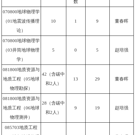
数
070800
地球物理学
（
01
地震波传播理
10
1
9
董春晖
论）
070800
地球物理学
（
03
井筒地球物理
5
0
5
赵培强
学）
081800
地质资源与
42
（含碳中
地质工程（
05
地球
13
29
董春晖
和
2
人）
物理勘探）
081800
地质资源与
28
（含碳中
地质工程（
06
地球
9
19
赵培强
和
2
人）
物理测井）
085703
地质工程