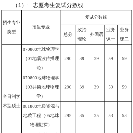
（1）一志愿考生复试分数线
复试分数线
招生专业
招生专业
政治
业务
业务
类型
总分
外国语
理论
课一
课二
070800
地球物理学
（
01
地震波传播理
290
39
39
59
59
论）
070800
地球物理学
（
03
井筒地球物理
290
39
39
59
59
学）
全日制学
术型硕士
081800
地质资源与
地质工程（
05
地球
295
35
35
53
53
物理勘探）