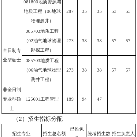
081800
地质资源与
地质工程（
06
地球
287
35
35
53
53
物理测井）
085703
地质工程
（
02
油气地球物理
273
38
38
57
57
勘探工程）
全日制专
业型硕士
085703
地质工程
（
06
油气地球物理
273
38
38
57
57
测井工程）
非全日制
专业型硕
125601
工程管理
189
94
47
士
（2）招生指标分配
已推免
招生专业
招生总名额
统考招生数
招生负责人