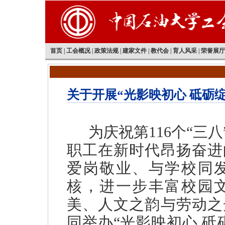
首页
|
工会概况
|
政策法规
|
建家文件
|
教代会
|
育人风采
|
荣誉展厅
关于开展“光影映初心 砥砺
为庆祝第116个“三
职工在新时代昂扬奋进
爱岗敬业、与学校同
核，进一步丰富校园
美、人文之韵与劳动之
同举办“光影映初心 砥