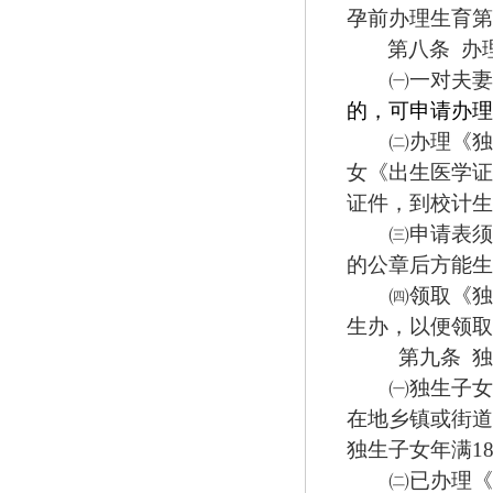
孕前办理生育第
第八条
办
㈠
一对夫妻
的，可申请办理
㈡
办理《独
女《出生医学证
证件，到校计生
㈢
申请表须
的公章后方能生
㈣
领取《独
生办，以便领取
第九条
独
㈠
独生子女
在地乡镇或街道
独生子女年满
1
㈡
已办理《