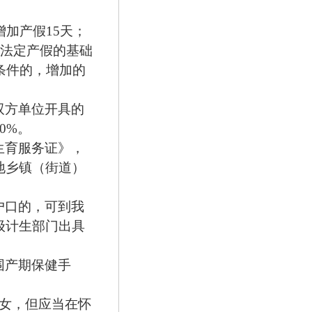
增加产假
15
天；
法定产假的基础
条件的，增加的
双方单位开具的
50%
。
生育服务证》，
地乡镇（街道）
户口的，可到我
级计生部门出具
围产期保健手
女，但应当在怀