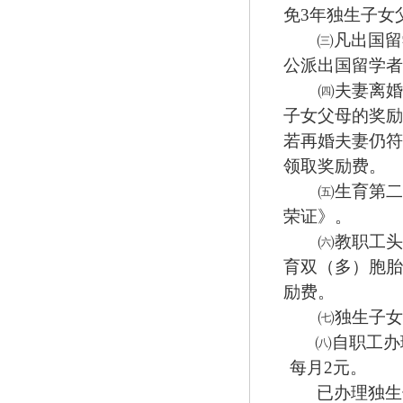
免
3
年独生子女
㈢
凡出国留
公派出国留学者
㈣
夫妻离婚
子女父母的奖励
若再婚夫妻仍符
领取奖励费。
㈤
生育第二
荣证》。
㈥
教职工头
育双（多）胞胎
励费。
㈦
独生子女
㈧
自职工办
每月
2
元。
已办理独生