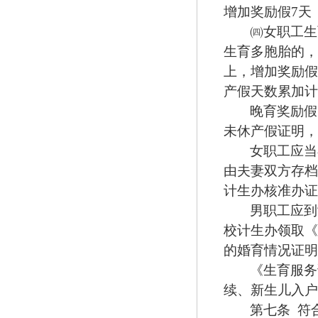
增加奖励假
7
天
㈣
女职工生
生育多胞胎的，
上，增加奖励假
产假天数累加计
晚育奖励假
未休产假证明，
女职工应当
由夫妻双方存档
计生办核准办证
男职工应到
校计生办领取《
的婚育情况证明
《生育服务
续、新生儿入户
第七条
符