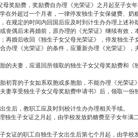
父母奖励费，奖励费自办理《光荣证》之月起至子女年
学在外超过一个月者，一律停发独生子女保健费、奶
，在规定的时间内回国后应及时到计生办办理上述补
或丧偶后未再婚前，原办理的《光荣证》继续有效，
；再婚后收回《独生子女父母光荣证》，停发独生子
合办理《光荣证》的条件，应重新办理《光荣证》，
胎的夫妻，应退回所领取的独生子女父母奖励费和《
胎初育的子女如系双胞或多胞胎，不能办理《光荣证
夫妻享受独生子女父母奖励费申请书》后，领取一份
出生后，教职工应及时到校计生办办理相关手续。
理独生子女证之月起，由学校发放奶糖费至子女年满
子女证的职工自独生子女出生后第七个月起，由学校