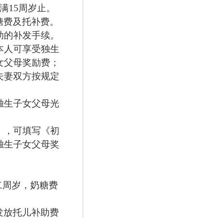
满
15
周岁止。
糖费及托补费。
助的补发手续。
本人可享受独生
女父母奖励费；
夫妻双方按规定
独生子女父母光
》，可填写《初
独生子女父母奖
二周岁，奶糖费
发放托儿补助费