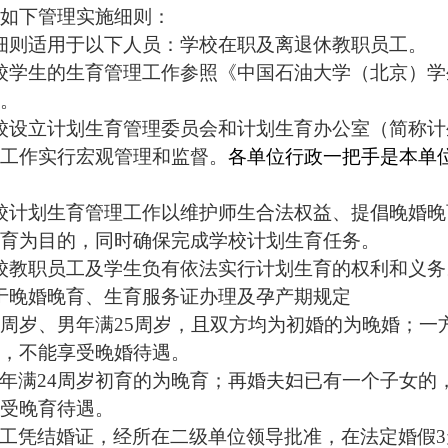
如下管理实施细则：
细则适用于以下人员：学校在职及离退休教职员工。
校学生的生育管理工作参照《中国石油大学（北京）学
。
校设立计划生育管理委员会和计划生育办公室（简称计
工作实行宏观管理和监督。
各单位行政一把手是本单
校计划生育管理工作以维护师生合法权益、提倡晚婚晚
育为目的，同时确保完成学校计划生育任务。
校教职员工及学生负有依法实行计划生育的权利和义务
于晚婚晚育、生育服务证办理及孕产期规定
3
周岁、男年满
25
周岁，且双方均为初婚的为晚婚；一
，不能享受晚婚待遇。
年满
24
周岁初育的为晚育；再婚夫妇已有一个子女的
受晚育待遇。
工凭结婚证，经所在二级单位领导批准，在法定婚假
3