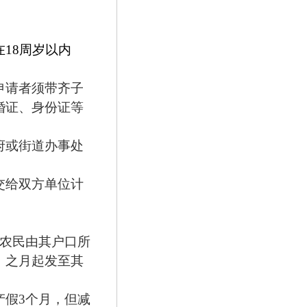
在
18
周岁以内
申请者须带齐子
婚证、身份证等
。
府或街道办事处
交给双方单位计
农民由其户口所
》之月起发至其
产假
3
个月，但减