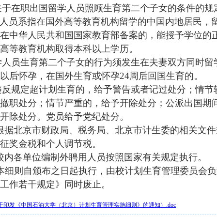
关于在职出国留学人员照顾生育第二个子女的条件的规
人员系指在国外高等教育机构留学的中国内地居民，
在中华人民共和国国家教育部备案的，能授予学位的
高等教育机构取得本科以上学历。
学人员生育第二个子女的行为须发生在夫妻双方同时留
以后怀孕，在国外生育或怀孕
24
周后回国生育的。
违反规定超计划生育的，给予警告或者记过处分；情节
撤职处分；情节严重的，给予开除处分；公派出国期
开除处分。党员给予党纪处分。
根据北京市财政局、税务局、北京市计生委的相关文件
征奖金税和个人调节税。
校内各单位编制外聘用人员按照国家有关规定执行。
本细则自颁布之日起执行，由校计划生育管理委员会负
工作若干规定》同时废止
。
（关于印发《中国石油大学（北京）计划生育管理实施细则》的通知）.doc