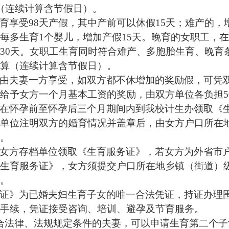
（连续计算含节假日）。
育享受
98
天产假，其中产前可以休假
15
天；难产的，
每多生育
1
个婴儿，增加产假
15
天。晚育的女职工，在
30
天。女职工生育同时符合难产、多胞胎生育、晚育
算（连续计算含节假日）。
由夫妻一方享受，如双方都不休增加的奖励假，可凭
给予女方一个月基本工资的奖励，由双方单位各负担
在怀孕前至怀孕后三个月期间内到我校计生办领取《
单位注明双方的婚育情况并盖章后，由女方户口所在
。
女方存档单位领取《生育服务证》，若女方为外省市
生育服务证》，女方须提交户口所在地乡镇（街道）
。
证》为已婚夫妇生育子女的唯一合法凭证，持证办理
手续，凭证接受咨询、培训、避孕及节育服务。
合法律、法规规定条件的夫妻，可以申请生育第二个子