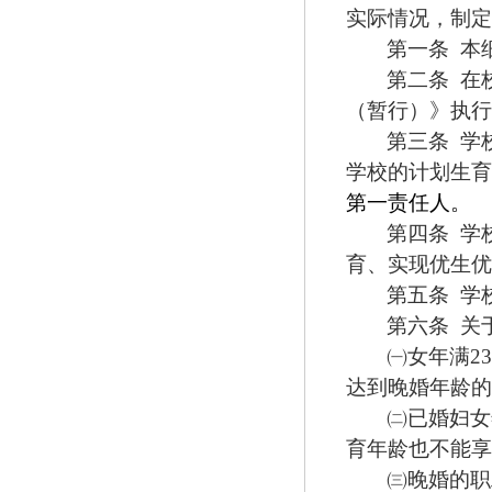
实际情况，制定
第一条
本
第二条
在
（暂行）》执行
第三条
学
学校的计划生育
第一责任人。
第四条
学
育、实现优生优
第五条
学
第六条
关
㈠
女年满
2
达到晚婚年龄的
㈡
已婚妇女
育年龄也不能享
㈢
晚婚的职