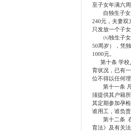
至子女年满六周
自独生子女
240
元，夫妻双
只发放一个子女
㈨
独生子女
50
周岁），凭
1000
元。
第十条
学校
育状况，已有一
位不得以任何理
第十一条 
须提供其户籍所
其定期参加孕检
谁用工，谁负责
第十二条
育法》及有关法