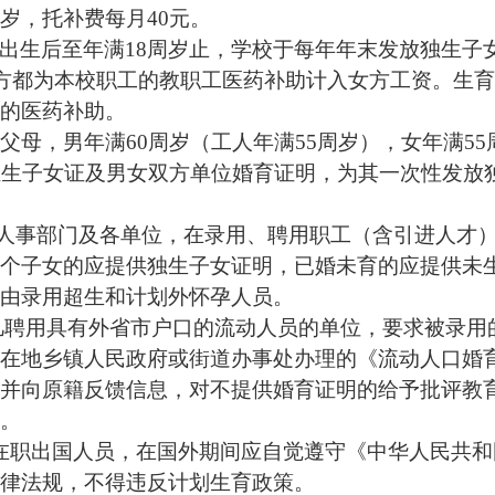
岁，托补费每月
40
元。
出生后至年满
18
周岁止，学校于每年年末发放独生子
方都为本校职工的教职工医药补助计入女方工资。生育
的医药补助。
父母，男年满
60
周岁（工人年满
55
周岁），女年满
55
独生子女证及男女双方单位婚育证明，为其一次性发放
人事部门及各单位，在录用、聘用职工（含引进人才
个子女的应提供独生子女证明，已婚未育的应提供未
由录用超生和计划外怀孕人员。
凡聘用具有外省市户口的流动人员的单位，要求被录用
在地乡镇人民政府或街道办事处办理的《流动人口婚
并向原籍反馈信息，对不提供婚育证明的给予批评教
。
在职出国人员，在国外期间应自觉遵守
《中华人民共和
律法规，不得违反计划生育政策。