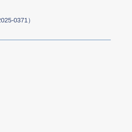
5-0371）
。