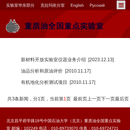
实验室华东部分
克拉玛依分室
English
Русский
新材料开放实验室仪器业务介绍
[2023.12.13]
油品分析和原油评价
[2010.11.17]
有机地化分析测试项目
[2010.11.17]
共3条新闻，分1页，当前第
1
页
最前页
上一页
下一页
最后页
北京昌平府学路18号中国石油大学（北京）重质油全国重点实验
室 邮编：102249 电话：010-89733070 传真：010-69724721