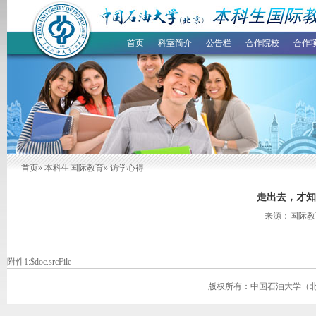
首页
科室简介
公告栏
合作院校
合作
首页
»
本科生国际教育
» 访学心得
走出去，才知
来源：国际教育
附件1:
$doc.srcFile
版权所有：中国石油大学（北京