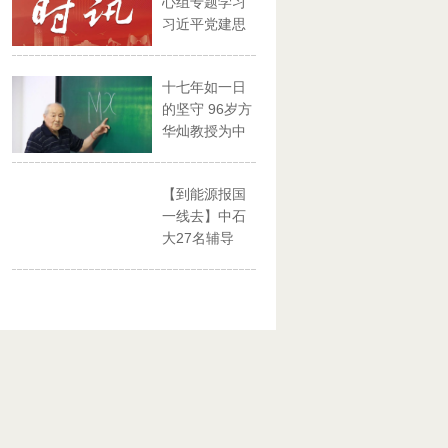
心组专题学习
习近平党建思
想
十七年如一日
的坚守 96岁方
华灿教授为中
石大...
【到能源报国
一线去】中石
大27名辅导
员、思政...