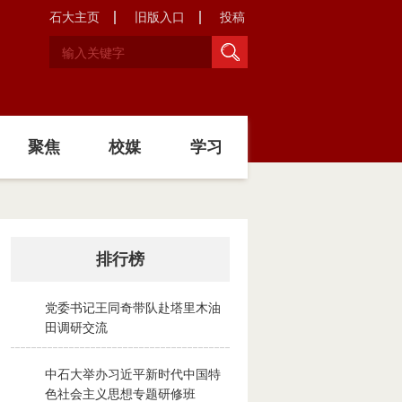
石大主页
旧版入口
投稿
聚焦
校媒
学习
排行榜
党委书记王同奇带队赴塔里木油
1
田调研交流
2026-08-02
中石大举办习近平新时代中国特
2
色社会主义思想专题研修班