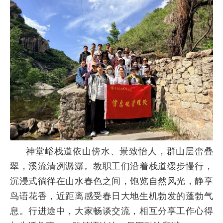
神堂峪栈道依山傍水、景致怡人，群山层峦叠
翠，溪流清冽潺潺。教职工们沿着栈道缓步慢行，
沉浸式徜徉在山水春色之间，饱览自然风光，静享
鸟语花香，近距离感受春日大地生机勃发的蓬勃气
息。行进途中，大家畅谈交流，相互分享工作心得