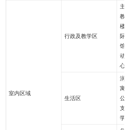
主楼
教
楼
行政及教学区
际
馆
动
心
润
寓
室内区域
生活区
公
支
学