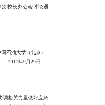
7
次校长办公会讨论通
中国石油大学（北京）
201
7
年
9
月
2
9
日
协调相关力量做好应急