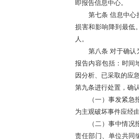
即报告信息中心
。
第七条 信息中
损害和影响降到最
低
人。
第八条 对于确
报告内容包括：时间
因分析、已采取的应
第九条进行处置，确
（一）事发紧急
为主观破坏事件应经
（二）事中情况
责任
部门
、单位
共同