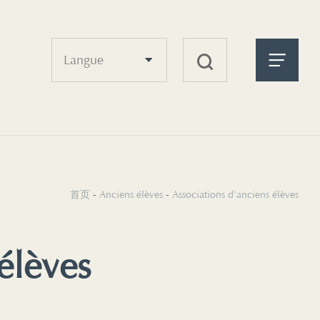
Langue
首页
-
Anciens élèves
-
Associations d'anciens élèves
élèves