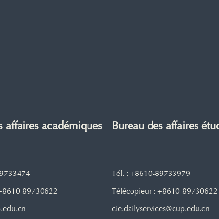
s affaires académiques
Bureau des affaires étu
-89733474
Tél. : +8610-89733979
: +8610-89730622
Télécopieur : +8610-89730622
p.edu.cn
cie.dailyservices@cup.edu.cn