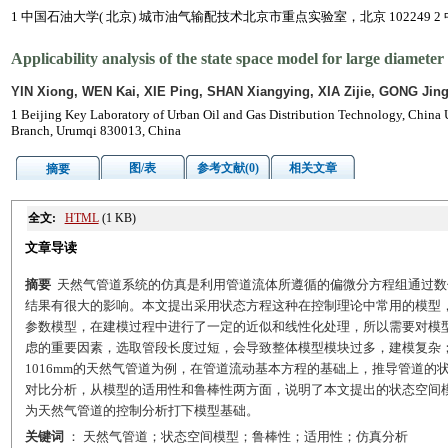
1 中国石油大学( 北京) 城市油气输配技术北京市重点实验室，北京 102249 
Applicability analysis of the state space model for large diameter
YIN Xiong, WEN Kai, XIE Ping, SHAN Xiangying, XIA Zijie, GONG Jin
1 Beijing Key Laboratory of Urban Oil and Gas Distribution Technology, China U
Branch, Urumqi 830013, China
图/表
参考文献(0)
相关文章
摘要
全文:
HTML
(1 KB)
文章导读
摘要
天然气管道系统的仿真是利用管道流体所遵循的偏微分方程组通过数
结果有很大的影响。本文提出采用状态方程这种在控制理论中常用的模型
参数模型，在建模过程中进行了一定的近似和线性化处理，所以需要对模
虑的重要因素，选取管段长度过短，会导致整体模型模块过多，建模复杂
1016mm的天然气管道为例，在管道流动基本方程的基础上，推导管道
对比分析，从模型的适用性和鲁棒性两方面，说明了本文提出的状态空间模型
为天然气管道的控制分析打下模型基础。
关键词
： 天然气管道；状态空间模型；鲁棒性；适用性；仿真分析