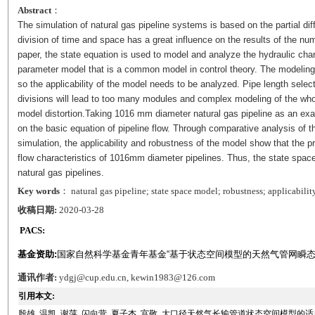
Abstract
：
The simulation of natural gas pipeline systems is based on the partial diff
division of time and space has a great influence on the results of the num
paper, the state equation is used to model and analyze the hydraulic char
parameter model that is a common model in control theory. The modeling 
so the applicability of the model needs to be analyzed. Pipe length select
divisions will lead to too many modules and complex modeling of the whole 
model distortion.Taking 1016 mm diameter natural gas pipeline as an ex
on the basic equation of pipeline flow. Through comparative analysis of
simulation, the applicability and robustness of the model show that the 
flow characteristics of 1016mm diameter pipelines. Thus, the state space
natural gas pipelines.
Key words
： natural gas pipeline; state space model; robustness; applicabilit
收稿日期:
2020-03-28
PACS:
基金资助:
国家自然科学基金青年基金“基于状态空间模型的天然气管网瞬态优化控制
通讯作者:
ydgj@cup.edu.cn, kewin1983@126.com
引用本文:
殷雄, 温凯, 谢萍, 闪向营, 夏子杰, 宫敬. 大口径天然气长输管道状态空间模型的适用性分析.