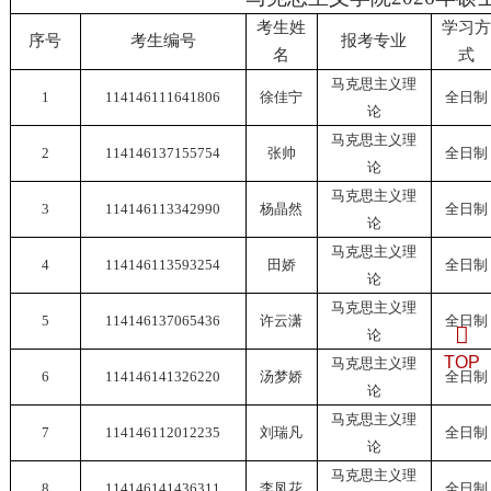
考生姓
学习
序号
考生编号
报考专业
名
式
马克思主义理
1
114146111641806
徐佳宁
全日制
论
马克思主义理
2
114146137155754
张帅
全日制
论
马克思主义理
3
114146113342990
杨晶然
全日制
论
马克思主义理
4
114146113593254
田娇
全日制
论
马克思主义理
5
114146137065436
许云潇
全日制
论
TOP
马克思主义理
6
114146141326220
汤梦娇
全日制
论
马克思主义理
7
114146112012235
刘瑞凡
全日制
论
马克思主义理
8
114146141436311
李凤花
全日制