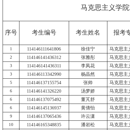
马克思主义学院
序号
考生编号
考生姓名
报考
1
114146111641806
徐佳宁
马克思主
2
114146141436312
张雅彤
马克思主
3
114146141436311
李凤花
马克思主
3
114146113342990
杨晶然
马克思主
5
114146137155754
张帅
马克思主
6
114146141326220
汤梦娇
马克思主
6
114146137075492
董芃舒
马克思主
6
114146145136937
黄倩怡
马克思主
9
114146137065436
许云潇
马克思主
10
114146165348835
潘岩松
马克思主