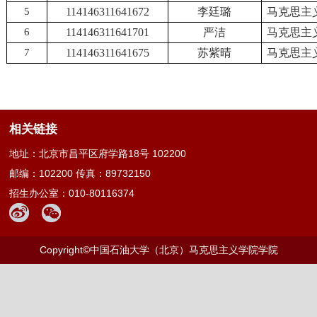
5
114146311641672
李廷璐
马克思主
6
114146311641701
严洁
马克思主
7
114146311641675
苏紫晴
马克思主
相关链接
地址：北京市昌平区府学路18号 102200
邮编：102200 传真：89732150
招生办公室：010-80116374
Copyright©中国石油大学（北京）马克思主义学院学院