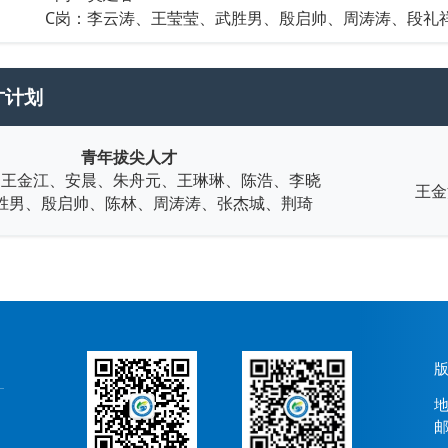
C岗：李云涛、王莹莹、武胜男、殷启帅、周涛涛、段礼
才计划
青年拔尖人才
、王金江、安晨、朱舟元、王琳琳、陈浩、李晓
王金
胜男、殷启帅、陈林、周涛涛、张杰城、荆琦
版
地
邮