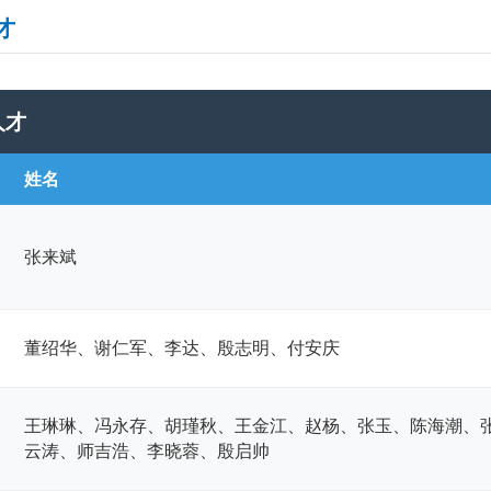
才
人才
姓名
张来斌
董绍华、谢仁军、李达、殷志明、付安庆
王琳琳、冯永存、胡瑾秋、王金江、赵杨、张玉、陈海潮、
云涛、师吉浩、李晓蓉、殷启帅