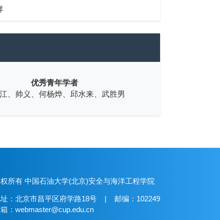
祥
优秀青年学者
江、帅义、何杨烨、邱水来、武胜男
权所有 中国石油大学(北京)安全与海洋工程学院
址：北京市昌平区府学路18号 | 邮编：102249
箱：webmaster@cup.edu.cn