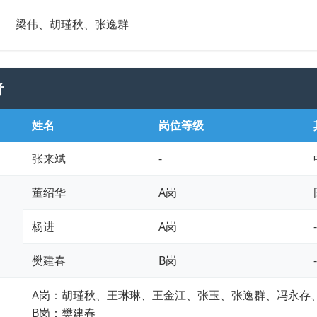
梁伟、胡瑾秋、张逸群
者
姓名
岗位等级
张来斌
-
董绍华
A岗
杨进
A岗
-
樊建春
B岗
-
A岗：胡瑾秋、王琳琳、王金江、张玉、张逸群、冯永存
B岗：樊建春