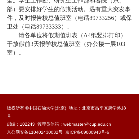
全。学生工作处、研究生工作部和各院（系、
部）要安排好学生的假期活动。遇有重大突发事
件，及时报告校总值班室（电话
89733256
）或保
卫处（电话
89733333
）。
请各单位将假期值班表（
A4
纸竖排打印）
于放假前
3
天报学校总值班室（办公楼一层
103
室）。
版权所有 ©中国石油大学(北京) 地址：北京市昌平区府学路18
号
邮编：102249 管理员信箱：webmaster@cup.edu.cn
京公网安备110402430032号
京ICP备09080943号-6