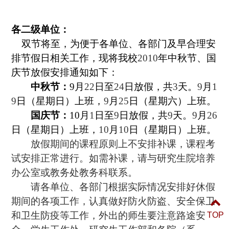
各二级单位：
双节将至，
为便于各单位、各部门及早合理安
排节假日相关工作，现将我校
2010
年中秋节、国
庆节放假安排通知如下：
中秋节：
9
月
22
日至
24
日放假，共
3
天。
9
月
1
9
日（星期日）上班，
9
月
25
日（星期六）上班。
国庆节：
10
月
1
日至
9
日放假，共
9
天。
9
月
26
日（星期日）上班，
10
月
10
日（星期日）上班。
放假期间的课程原则上不安排补课，课程考
试安排正常进行。如需补课，请与研究生院培养
办公室或教务处教务科联系。
请各单位、各部门根据实际情况安排好休假
期间的各项工作，认真做好防火防盗、安全保卫
和卫生防疫等工作，外出的师生要注意路途安
TOP