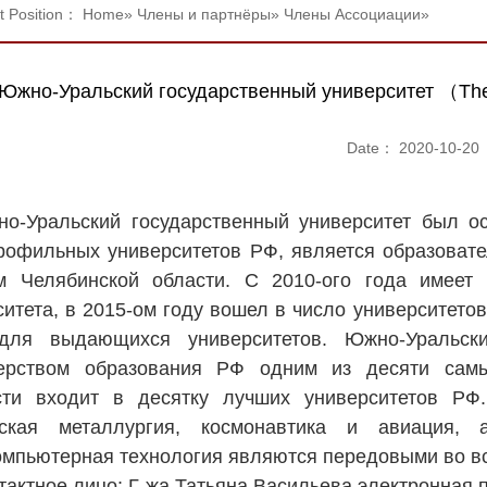
t Position：
Home
»
Члены и партнёры
»
Члены Ассоциации
»
Южно-Уральский государственный университет （The Na
Date： 2020-10-20
о-Уральский государственный университет был ос
рофильных университетов РФ, является образовате
м Челябинской области. С 2010-ого года имеет 
ситета, в 2015-ом году вошел в число университето
для выдающихся университетов. Южно-Уральски
ерством образования РФ одним из десяти самы
ти входит в десятку лучших университетов РФ.
ская металлургия, космонавтика и авиация, а
омпьютерная технология являются передовыми во в
тактное лицо: Г-жа Татьяна Васильева электронная 