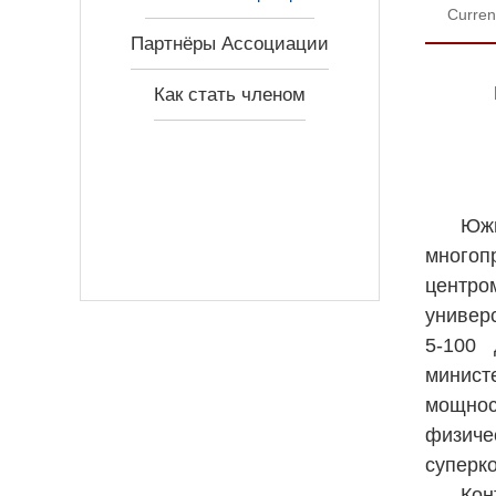
Curren
Партнёры Ассоциации
Как стать членом
Южн
многоп
центро
универ
5-100 
минист
мощнос
физиче
суперк
Кон