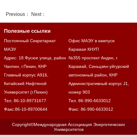
Previous： Next：
Полезные ссылки
Постоянный Секретариат
Офис МАЭУ в кампусе
МАЭУ
Карамая КНУП
Адрес: 18 Фусюе улица, район
№355 проспект Андин, г.
Чанпин, г.Пекин, КНР
Карамай, Синьцзян-уйгурский
Главный корпус А916,
автономный район, КНР
Китайский Нефтяной
Административный корпус J1,
Университет (г.Пекин)
номер 903
Тел. 86-10-89731677
Тел. 86-990-6633012
Факс:86-10-89700644
Факс: 86-990-6633012
Copyright©Международная Ассоциация Энергетических
Университетов