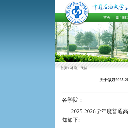
首页
部门概
首页
» 补偿、代偿
关于做好202
各学院：
202
5
-202
6
学年度普通
知如下
: