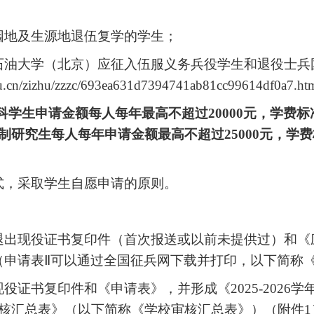
园地及生源地退伍复学的学生；
国石油大学（北京）应征入伍服义务兵役学生和退役士
cn/zizhu/zzzc/693ea631d7394741ab81cc99614df0a7.
科学生申请金额每人每年最高不超过20000元，学费标准
研究生每人每年申请金额最高不超过25000元，学费标
式，采取学生自愿申请的原则。
交退出现役证书复印件（首次报送或以前未提供过）和
（申请表
Ⅱ
可以通过全国征兵网下载并打印，以下简称
现役证书复印件和《申请表》，并形成《202
5
-202
6
学
核汇总表》（以下简称《学校审核汇总表》）（附件