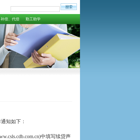
补偿、代偿
勤工助学
作通知如下：
www.csls.cdb.com.cn)
中填写续贷声