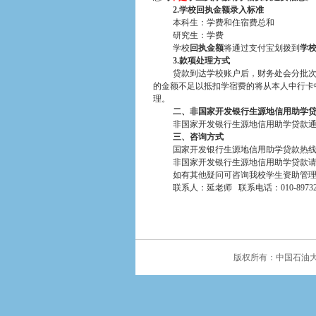
2.
学校回执金额录入标准
本科生：学费和住宿费总和
研究生：学费
学校
回执金额
将通过支付宝划拨到
学
3.
款项处理方式
贷款到达学校账户后，财务处会分批
的金额不足以抵扣学宿费的将从本人中行卡
理。
二、非国家开发银行生源地信用助学
非国家开发银行生源地信用助学贷款
三、咨询方式
国家开发银行生源地信用助学贷款热
非国家开发银行生源地信用助学贷款
如有其他疑问可咨询我校学生资助管
联系人：延老师
联系电话：
010-897
学生资助管
2015年11
版权所有：中国石油大学（