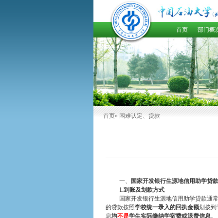
首页
部门概
首页
» 困难认定、贷款
一、
国家开发银行生源地信用助学贷
1.
到账及划款方式
国家开发银行生源地信用助学贷款通
的贷款按照
学校统一录入的回执金额
划拨到
息
均
不是
学生实际缴纳学宿费或退费信息
。