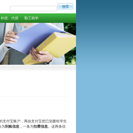
补偿、代偿
勤工助学
的支付宝账户，再由支付宝把已划拨给学生
条为
到账信息
，一条为
扣费信息
。这两条信