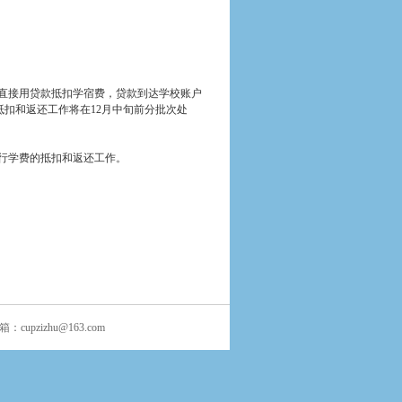
直接用贷款抵扣学宿费，贷款到达学校账户
抵扣和返还工作将在
12
月中旬前分批次处
行学费的抵扣和返还工作。
邮箱：
cupzizhu@163.com