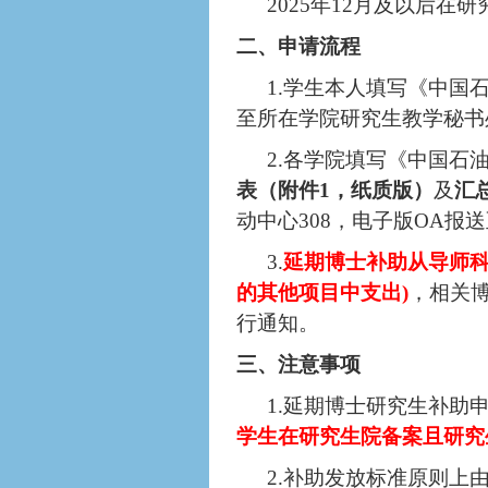
202
5
年
12
月及以后在研
二、申请流程
1.学生本人填写《中国
至所在学院研究生教学秘书
2.各学院填写《中国石
表（附件
1，纸质版）
及
汇
动中心
308，电子版OA报
3.
延期博士补助从导师
的其他项目中支出)
，
相关
行通知。
三、注意事项
1.延期博士研究生补助
学生在研究生院备案且研究
2.补助发放标准原则上