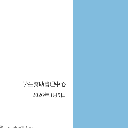
。
学生资助管理中心
202
6
年
3
月
9
日
邮箱：
cupzizhu@163.com