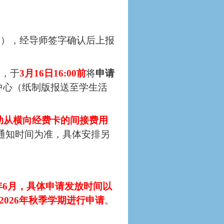
1），经导师签字确认后上报
），
于
3
月
16
日
16:00
前
将
申请
中心（纸
制版报送至学生活
助从横向经费卡的间接费用
通知时间为准，具体安排另
年
6
月
，具体
申请
发放时间以
在2026年秋季学期进行申请
。