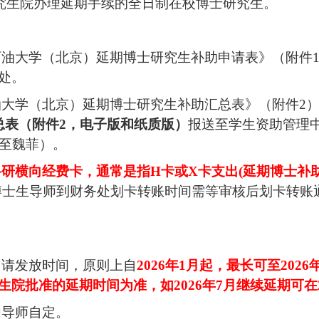
究生院办理延期手续的全日制在校博士研究生。
石油大学（北京）延期博士研究生补助申请表》（附件
处。
油大学（北京）延期博士研究生补助汇总表》（附件2
总表（附件
2，电子版和纸质版）
报送至学生资助管理
送至魏菲）。
科研横向经费卡，通常是指
H卡或X卡
支出
(延期博士补
博士生导师到财务处划卡转账时间
需等审核后划卡转账
申请发放时间，原则上自
202
6
年
1
月起，最长可至
202
6
生院批准的延期时间为准
，
如
2026年7月继续延期可
由导师自定。