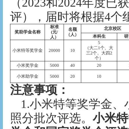
（
202
3
和
202
4
年度已
评），届时将根据
4
个
标准
北京校区
名额
奖助学金名称
(元/
（人）
本科生
研
人）
5
（大二
1个、大
小米特等奖学金
20000
10
三2个、大四2
个）
小米奖学金
5000
40
20
小米助学金
5000
20
10
注意事项：
1.小米特等奖学金
照分批次评选。
小米特