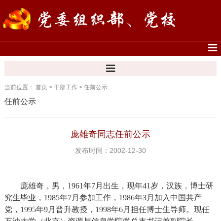
当前位置：
首页
>
干部工作
>
任前公示
任前公示
庞雄奇同志任前公示
发布时间：2002-12-30
庞雄奇，男，
1961
年
7
月出生，现年
41
岁，汉族，博士研
究生毕业，
1985
年
7
月参加工作，
1986
年
3
月加入中国共产
党，
1995
年
9
月晋升教授，
1998
年
6
月担任博士生导师。现任