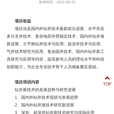
发布时间：2022-08-25
项目收益
项目涉及国内外钻井技术最新前沿进展、水平井及
多分支井技术、复杂地层井壁稳定技术、国内外钻井液
新进展、欠平衡钻井技术与应用、超深井技术与应用、
气井技术研究与应用、复杂固井技术、国内外钻井新工
具研究与应用等内容，提高参培人员的理论水平和科技
创新能力，为企业专业技术骨干人员储备奠定基础。
项目培训内容
TOP
钻井新技术的发展趋势与研究进展
1、国内外钻井技术现状与发展趋势
2、国内外钻井液技术研究新进展
3、深井、超深井钻井新技术研究与现场应用