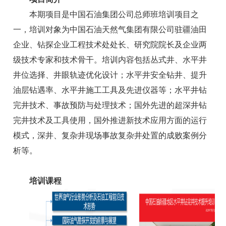
本期项目是中国石油集团公司总师班培训项目之
一，培训对象为中国石油天然气集团有限公司驻疆油田
企业、钻探企业工程技术处处长、研究院院长及企业两
级技术专家和技术骨干。培训内容包括丛式井、水平井
井位选择、井眼轨迹优化设计；水平井安全钻井、提升
油层钻遇率、水平井施工工具及先进仪器等；水平井钻
完井技术、事故预防与处理技术；国外先进的超深井钻
完井技术及工具使用，国外推进新技术应用方面的运行
模式，深井、复杂井现场事故复杂井处置的成败案例分
析等。
培训课程