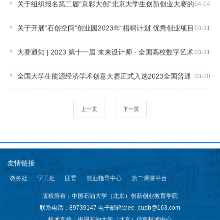
关于组织报名第二届“京彩大创”北京大学生创新创业大赛的
04-04
通知
闻
关于开展“石创空间”创业园2023年“梧桐计划”优秀创业项目
03-31
中
遴选的通知
大赛通知 | 2023 第十一届 未来设计师 · 全国高校数字艺术
03-31
心
设计大赛（NCDA）
全国大学生能源经济学术创意大赛正式入选2023全国普通
竞
03-30
高校大学生竞赛目录
赛
上一页
下一页
指
南
课
友情链接
程
教务处
学工处
团委
就业指导中心
第二课堂平台
培
版权所有：中国石油大学（北京）创新创业教育学院
联系电话：89739147
电子邮箱:ciee_cupb@163.com
养
技术支持：中国石油大学（北京）信息技术中心