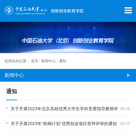
首
页
学
院
概
您现在的位置：
首页
-
新闻中心
-
通知
况
新闻中心
师
通知
资
关于开展2023年北京高校优秀大学生学科竞赛指导教师评
04-28
队
选工作的通知
伍
关于开展2023年“梧桐计划”优秀创业项目答辩评审的通知
04-25
新