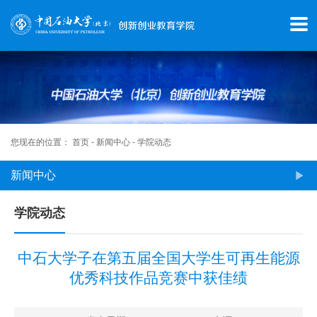
首
页
学
院
概
您现在的位置：
首页
-
新闻中心
-
学院动态
况
新闻中心
师
学院动态
资
中石大学子在第五届全国大学生可再生能源
队
优秀科技作品竞赛中获佳绩
伍
新