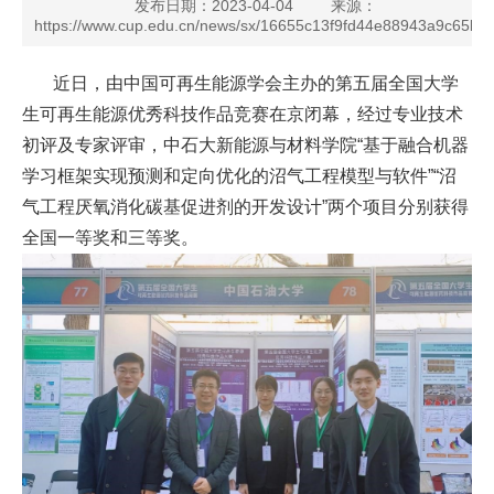
发布日期：2023-04-04
来源：
https://www.cup.edu.cn/news/sx/16655c13f9fd44e88943a9c65bf
闻
中
近日，由中国可再生能源学会主办的第五届全国大学
生可再生能源优秀科技作品竞赛在京闭幕，经过专业技术
心
初评及专家评审，中石大新能源与材料学院“基于融合机器
竞
学习框架实现预测和定向优化的沼气工程模型与软件”“沼
气工程厌氧消化碳基促进剂的开发设计”两个项目分别获得
赛
全国一等奖和三等奖。
指
南
课
程
培
养