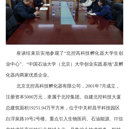
双
创
实
践
座谈结束后实地参观了“北控高科技孵化器大学生创
基
业中心”、“中国石油大学（北京）大学创业实践基地”及孵
地
化器内两家优质企业。
双
北京北控高科技孵化器有限公司，2001年7月成立，
创
注册资本5000万元，隶属于北控集团。自建北控科技大厦
精
总建筑面积19251.94万平方米，位于中关村昌平科技园区
英
白浮泉路10号2号楼。重点引入生物医药、石油能源、IT信
合