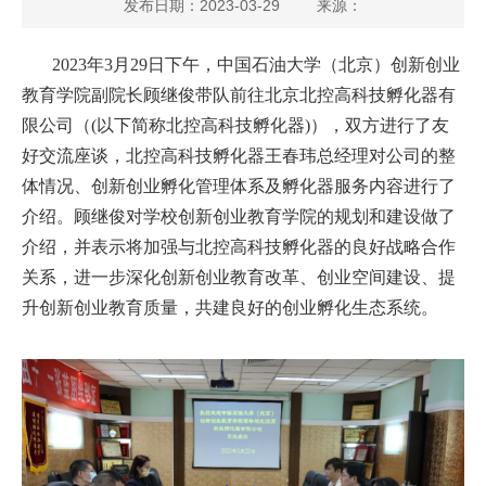
发布日期：2023-03-29
来源：
闻
2023年3月29日下午，中国石油大学（北京）创新创业
中
教育学院副院长顾继俊带队前往北京北控高科技孵化器有
心
限公司（(以下简称北控高科技孵化器)），双方进行了友
好交流座谈
，
北控高科技孵化器王春玮总经理对公司的整
竞
体情况、创新创业孵化管理体系及孵化器服务内容进行了
赛
介绍。
顾
继俊对学校创新创业教育学院的规划和建设做了
介绍，并表示将加强与北控高科技孵化器的良好战略合作
指
关系，进一步深化创新创业教育改革、创业空间建设、提
南
升创新创业教育质量，共建良好的创业孵化生态系统。
课
程
培
养