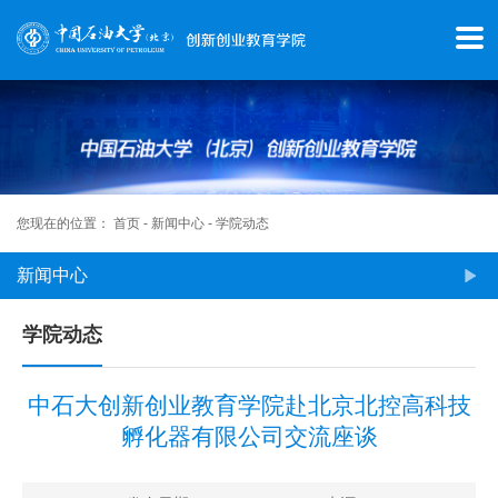
首
页
学
院
概
您现在的位置：
首页
-
新闻中心
-
学院动态
况
新闻中心
师
学院动态
资
中石大创新创业教育学院赴北京北控高科技
队
孵化器有限公司交流座谈
伍
新