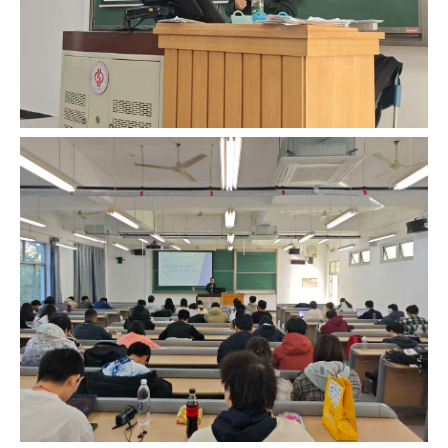
双
创
实
践
基
地
双
创
精
英
合