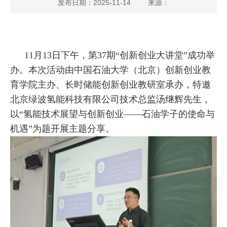
发布日期：2025-11-14
来源：
闻
中
11月13日下午，第37期“创新创业大讲堂”成功举
心
办。本次活动由中国石油大学（北京）创新创业教
竞
育学院主办、长时储能创新创业教研室承办，特邀
北京绿波氢能科技有限公司技术总监汤继辉先生，
赛
以“氢能技术展望与创新创业——石油学子的使命与
指
机遇”为题开展主题分享。
南
课
程
培
养