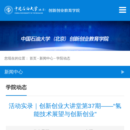
首
页
学
院
概
您现在的位置：
首页
-
新闻中心
-
学院动态
况
新闻中心
师
学院动态
资
活动实录｜创新创业大讲堂第37期——“氢
队
能技术展望与创新创业”
伍
新