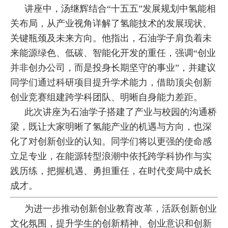
讲座中，汤继辉结合“十五五”发展规划中氢能相
作
关布局，从产业视角详解了氢能技术的发展现状、
交
关键瓶颈及未来方向。他指出，石油学子肩负着未
来能源绿色、低碳、智能化开发的重任，强调“创业
流
并非创办公司，而是投身长期坚守的事业”，并建议
下
同学们通过科研项目提升学术能力，借助顶尖创新
载
创业竞赛组建跨学科团队、明晰自身能力差距。
此次讲座为石油学子搭建了产业与校园的沟通桥
专
梁，既让大家明晰了氢能产业的机遇与方向，也深
区
化了对创新创业的认知。同学们将以更强的使命感
立足专业，在能源转型浪潮中依托跨学科协作与实
践历练，把握机遇、勇担重任，在时代变局中成长
成才。
为进一步推动创新创业教育改革，活跃创新创业
文化氛围，提升学生的创新精神、创业意识和创新