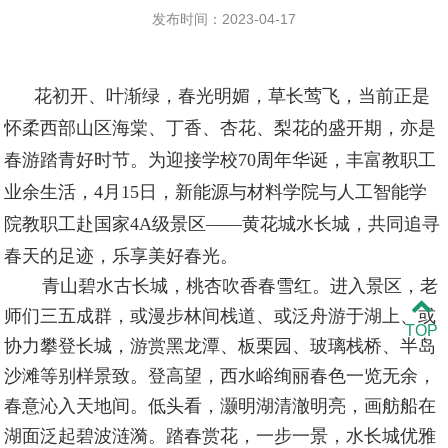
发布时间：2023-04-17
花初开、叶渐绿，春光明媚，
草长
莺飞，
当前正是
怀柔西部山区海棠、丁香、杏花、梨花的盛开期，亦是
春游踏青
好时节
。
为
迎接学校70周年华诞，
丰富教职工
业余生活，
4月15
日，
新能源与材料学院与人工智能学
院教职工
赴
国家4A级景区——黄花城水长城，共同追寻
春天的足迹，
乐
享美好
春光。
青山碧水古长城，桃杏吹香春雪红。进入景区，老
师们三五成群，或漫步林间栈道、或泛舟游于湖上、或
TOP
协力攀登长城，游赏黑龙潭、板栗园、玻璃栈桥、半岛
沙滩等别样景致。登高望，西水峪绚丽春色一览无余，
春意沁入天地间。低头看，灏明湖清澈明亮，画舫船在
湖面泛起碧波涟漪。踏春赏花，一步一景，水长城优雅