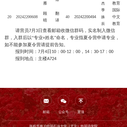
雁
杰
教育
季
国际
顾
翻
20
20242200608
40
20242200494
姝
中文
晴
译
辰
教育
请营员
月
日查看邮箱收微信群码，
实名制入
微信
7
3
群，入群后以
“专业
姓名”命名，专业
指夏令营申请专业，
+
如不能参加夏令营请提前告知
。
报到时间：
月
日
：
：
，
：
：
7
4
10
0
0-12
0
0
1
4
30-17
0
0
报到地点：主楼
A
724
邮箱
公众号
置顶
版权所有 ©中国石油大学（北京）外国语学院