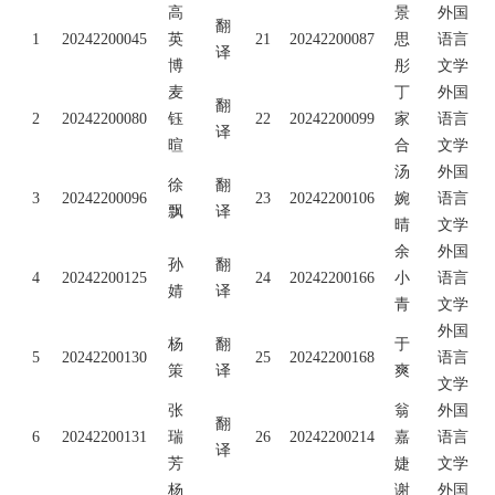
高
景
外国
翻
1
20242200045
英
21
20242200087
思
语言
译
博
彤
文学
麦
丁
外国
翻
2
20242200080
钰
22
20242200099
家
语言
译
暄
合
文学
汤
外国
徐
翻
3
20242200096
23
20242200106
婉
语言
飘
译
晴
文学
余
外国
孙
翻
4
20242200125
24
20242200166
小
语言
婧
译
青
文学
外国
杨
翻
于
5
20242200130
25
20242200168
语言
策
译
爽
文学
张
翁
外国
翻
6
20242200131
瑞
26
20242200214
嘉
语言
译
芳
婕
文学
杨
谢
外国