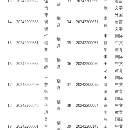
13
20242200322
佳
33
20242200590
一
语言
译
怡
展
文学
邓
外国
翻
米
14
20242200333
琰
34
20242200671
语言
译
琪
琰
文学
仵
李
国际
翻
15
20242200351
瑾
35
20242200057
新
中文
译
萱
彤
教育
李
国际
雷
翻
16
20242200363
36
20242200070
士
中文
婷
译
龙
教育
王
王
国际
翻
17
20242200409
慧
37
20242200075
绮
中文
译
钰
璇
教育
朱
宋
国际
翻
18
20242200548
子
38
20242200084
逸
中文
译
玥
雯
教育
吴
马
国际
翻
19
20242200601
穹
39
20242200145
蕊
中文
译