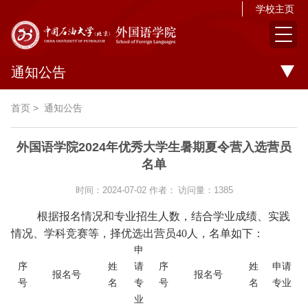
学校主页
通知公告
首页
>
通知公告
外国语学院2024年优秀大学生暑期夏令营入选营员
名单
时间：2024-07-02
作者：
访问量：
1385
根据报名情况和专业招生人数，结合学业
成绩、实践
情况、学科竞赛等，择优选出营员40人，名单如下：
申
序
姓
请
序
姓
申请
报名号
报名号
号
名
专
号
名
专业
业