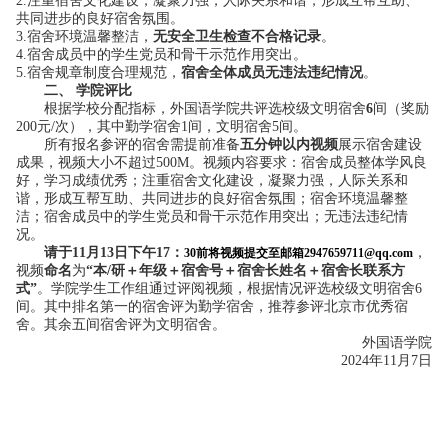
2.注重宿舍文化建设，凝聚力强，人际关系和谐，形成互帮互助、
共同进步的良好宿舍氛围。
3.宿舍环境温馨整洁，
无安全卫生检查不合格记录
。
4.宿舍成员中的学生党员和骨干示范作用突出。
5.宿舍规章制度合理规范，
宿舍全体成员无违法违纪情况
。
二、
学院评比
根据学校分配指标，外国语学院共评选校级文明宿舍
6
间（奖励
2
00
元
/次），其中勤学宿舍1间，文明宿舍5间。
所有报名参评的宿舍需提前准备
五分钟以内视频
展示宿舍建设
成果，视频大小不超过
500M。视频内容要求：宿舍成员整体学风良
好，学习成绩优秀；注重宿舍文化建设，凝聚力强，人际关系和
谐，形成互帮互助、共同进步的良好宿舍氛围；宿舍环境温馨整
洁；宿舍成员中的学生党员和骨干示范作用突出；无违法违纪情
况。
请于
11
月
1
3
日下午
1
7
：
，
3
0前将视频提交至邮箱
2
947659711@qq.com
视频
命名
为
“本/研＋年级＋宿舍号＋宿舍长姓名＋宿舍长联系方
式”
。学院学生工作组通过评阅视频，根据情
况评选校级文明宿舍6
间。其
中排名第一的宿舍评为勤学宿舍，推荐参评北京市优秀宿
舍。其余五间宿舍评为文明宿舍。
外国语学院
2
024
年
1
1
月
7日