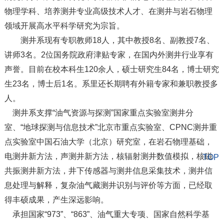
物理学科、培养测井专业高级技术人才、在测井与岩石物理
领域开展高水平科学研究为宗旨。
测井系现有专职教师18人，其中教授8名、副教授7名、
讲师3名。2位国务院政府津贴专家，在国内外测井行业享有
声誉。目前在校本科生120余人，硕士研究生84名，博士研究
生23名，博士后1名。系里还长期聘有外籍专家和兼职教授多
人。
测井系支撑“油气资源与探测”国家重点实验室测井分
室、“地球探测与信息技术”北京市重点实验室、CPNC测井重
点实验室中国石油大学（北京）研究室，在岩石物理基础，
电测井新方法，声测井新方法，核辐射测井数值模拟，核磁
TOP
共振测井新方法，井下传感器与测井信息采集技术，测井信
息处理与解释，复杂油气藏测井识别与评价等方面，已经取
得丰硕成果，产生深远影响。
承担国家“973”、“863”、油气重大专项、国家自然科学基