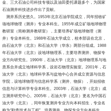
金、三大石油公司科技专项以及油田委托课题多个，为国家
石油测井科技进步作出了贡献。
测井系历史悠久。1953年北京石油学院成立，同年招收矿
场地球物理（测井）专业本科生。1955年成立矿场地球物理
教研室（简称测井教研室），主要培养矿场地球物理（测
井）专业本科生。1988年石油大学成立，校本部设在北京，
由石油大学（北京）和石油大学（华东）两部分组成。1988
年石油大学（北京）设地球物理系，主要培养测井、物探专
业方向研究生。1990年，石油大学（北京）地球物理系与地
质系合并成立地球科学系，设岩石物理实验室。2001年，石
油大学（北京）地球科学系与盆地中心合并成立资源与信息
学院，设地球物理与信息科学系（测井、物探），开始招收
信息与计算科学专业本科生。2003年，石油大学（北京）成
立测井研究中心。2005年，石油大学（北京）更名为中国石
油大学（北京），同年恢复测井专业方向本科招生，专业名
称为“勘查技术与工程”，培养测井、物探专业方向本科生。