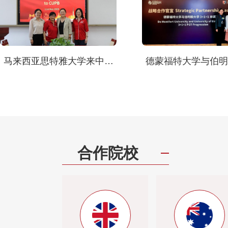
马来西亚思特雅大学来中石
德蒙福特大学与伯明
大继续教育学院交流访问
3+1+1本硕直通战
式官宣
合作院校