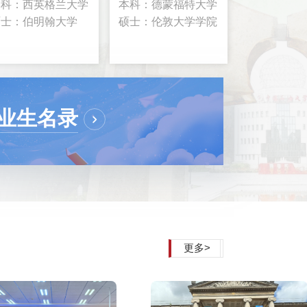
本科：西英格兰大学
本科：德蒙福特大学
硕士：伯明翰大学
硕士：伦敦大学学院
目举办2026年春季学期班干部培训会
中国石油大学（北
2026-03-09
业生名录
（北京）SQA项目班干部培训会在五教301
2026年3月8日下
教育中心全体教职人
更多>