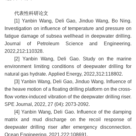
代表性科研论文
[1] Yanbin Wang, Deli Gao, Jinduo Wang, Bo Ning.
Investigation on influence of temperature and pressure on
fatigue damage of subsea wellhead in deepwater drilling.
Journal of Petroleum Science and Engineering.
2022,212:110328.
[2] Yanbin Wang, Deli Gao. Study on the marine
environment limiting conditions of deepwater drilling for
natural gas hydrate. Applied Energy, 2022,312:118802.
[3] Yanbin Wang, Deli Gao, Jinduo Wang. Influence of
the heave motion of a floating drilling platform on the cross-
flow vortex-induced vibration of the deepwater drilling riser.
SPE Journal, 2022, 27 (04): 2073-2092.
[4] Yanbin Wang, Deli Gao. Influence of the damping
matrix and mud discharge on the recoil response of
deepwater drilling riser after emergency disconnection.
Ocean Engineering. 2021,222:108691.