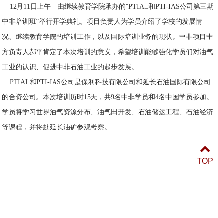
12
月
11
日上午，由继续教育学院承办的
“PTIAL
和
PTI-IAS
公司第三期
中非培训班
”
举行开学典礼。项目负责人为学员介绍了学校的发展情
况、继续教育学院的培训工作，以及国际培训业务的现状。中非项目中
方负责人郝平肯定了本次培训的意义，希望培训能够强化学员们对油气
工业的认识、促进中非石油工业的起步发展。
PTIAL
和
PTI-IAS
公司是保利科技有限公司和延长石油国际有限公司
的合资公司。本次培训历时
15
天，共
9
名中非学员和
4
名中国学员参加。
学员将学习世界油气资源分布、油气田开发、石油储运工程、石油经济
等课程，并将赴延长油矿参观考察。
TOP