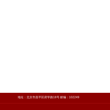
地址：北京市昌平区府学路18号 邮编：102249