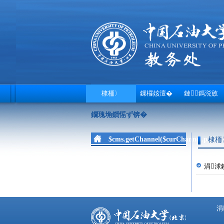
棣栭〉
鏁欏姟澶�
鏈鎷涚敓
鐗瑰埆鎻愮ず锛�
$cms.getChannel($curChannel.paren.id
棣栭
涓浗
涓