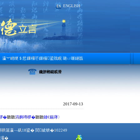
ENGLISH
瀛︾睄绠＄悊
鏁欏笀鏁欏鍙戝睍 璐ㄩ噺鐩戠
潱涓庤瘎浼�
鑱旂郴鎴戜滑
2017-09-13
椤�
聽聽
涓嬩竴椤�
聽聽
鏈€鍚庨〉
簻瀛﹁矾18鍙� 閭紪锛�102249
1灞�