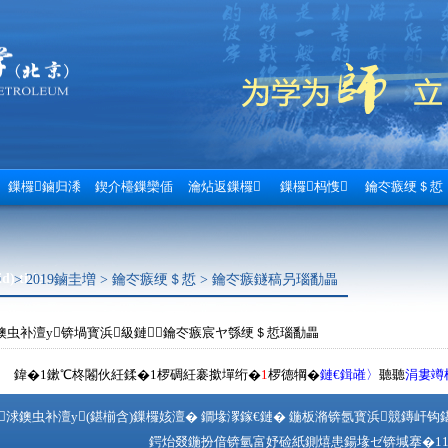
鏁欏鏀归潻
鍥介檯鏁欒偛
瀹炶返鏁欏
鏁欏杩愯
鑰冭瘯绠＄悊
).title
〉 > 2019鏀圭増 > 鑰冭瘯绠＄悊 > 鑰冭瘯鐩稿叧瑙勫畾
鐭虫补澶у锛堝寳浜級鏈鑰冭瘯宸ヤ綔绠＄悊瑙勫畾
鍏�1鏉℃柊闂伙紝鍒�1椤碉紝褰撳墠绗�
1
椤德犅�
鏈€鍓嶉〉
聽聽
涓婁竴
浗鐭虫补澶у(鍖椾含)鏁欏姟澶� 鐗堟潈鎵€鏈� 鍦板潃锛氬寳浜競鏄屽钩鍖哄
鍔炲叕鍦扮偣锛氫富妤硷紙鍘熺患鍚堟ゼ锛堿搴�1