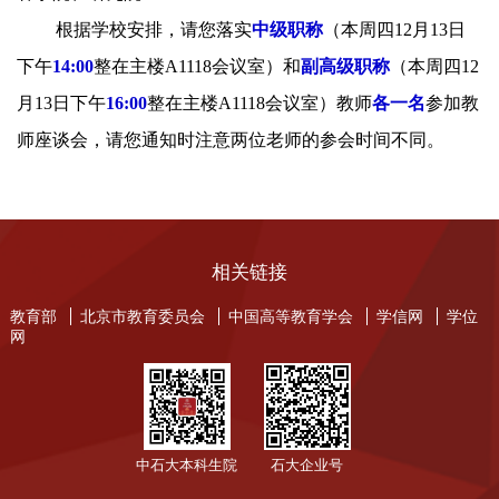
根据学校安排，请您落实
中级职称
（本周四
12
月
13
日
下午
14:00
整在主楼
A1118
会议室）和
副高级职称
（本周四
12
月
13
日下午
16:00
整在主楼
A1118
会议室）教师
各一名
参加教
师座谈会，请您通知时注意两位老师的参会时间不同。
相关链接
教育部
北京市教育委员会
中国高等教育学会
学信网
学位
网
中石大本科生院
石大企业号