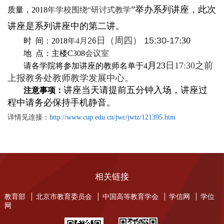
”举办系列讲座
，此次
质量，2018
年学校围绕“研讨式教学
讲座是系列讲座中的第二讲。
日（周四） 15:30-1
7:
30
时
间：2018
年4
月26
地
点：主楼C308
会议室
月23
日17:30
之前
请各学院将参加讲座的教师名单于4
上报教务处教师教学发展中心。
讲座当天请提前五分钟入场，讲座过
注意事项：
程中请务必保持手机静音。
详情见连接：
http://www.cup.edu.cn/jwc/jwtz/121395.htm
相关链接
教育部
北京市教育委员会
中国高等教育学会
学信网
学位
网