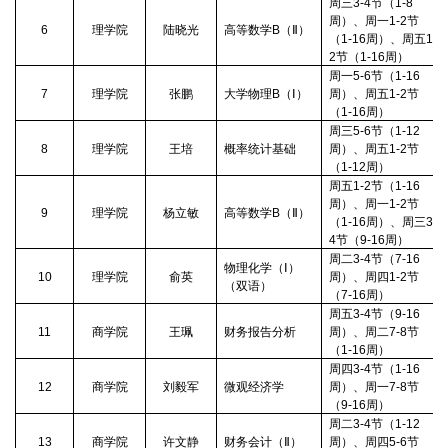
周三
3-4
节（
1-8
周）、周一
1-2
节
6
理学院
陆晓光
高等数学
B
（
Ⅱ
）
（
1-16
周）、周五
1-
2
节（
1-16
周）
周一
5-6
节（
1-16
7
理学院
张鹏
大学物理
B
（
Ⅰ
）
周）、周五
1-2
节
（
1-16
周）
周三
5-6
节（
1-12
8
理学院
王培
概率统计基础
周）、周五
1-2
节
（
1-12
周）
周五
1-2
节（
1-16
周）、周一
1-2
节
9
理学院
杨立敏
高等数学
B
（
Ⅱ
）
（
1-16
周）、周三
3-
4
节（
9-16
周）
周二
3-4
节（
7-16
物理化学（
Ⅰ
）
10
理学院
俞英
周）、周四
1-2
节
（双语）
（
7-16
周）
周五
3-4
节（
9-16
11
商学院
王珮
财务报告分析
周）、周二
7-8
节
（
1-16
周）
周四
3-4
节（
1-16
12
商学院
刘毅军
微观经济学
周）、周一
7-8
节
（
9-16
周）
周二
3-4
节（
1-12
13
商学院
许文静
财务会计（
Ⅱ
）
周）、周四
5-6
节