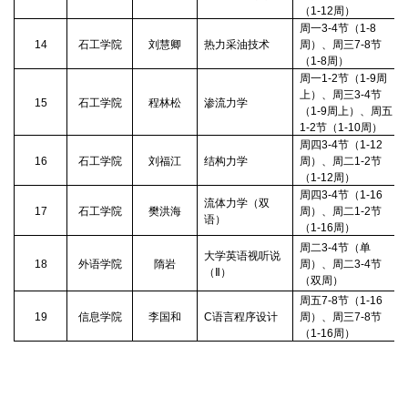
（
1-12
周）
周一
3-4
节（
1-8
14
石工学院
刘慧卿
热力采油技术
周）、周三
7-8
节
（
1-8
周）
周一
1-2
节（
1-9
周
上）、周三
3-4
节
15
石工学院
程林松
渗流力学
（
1-9
周上）、周五
1-2
节（
1-10
周）
周四
3-4
节（
1-12
16
石工学院
刘福江
结构力学
周）、周二
1-2
节
（
1-12
周）
周四
3-4
节（
1-16
流体力学（双
17
石工学院
樊洪海
周）、周二
1-2
节
语）
（
1-16
周）
周二
3-4
节（单
大学英语视听说
18
外语学院
隋岩
周）、周二
3-4
节
（
Ⅱ
）
（双周）
周五
7-8
节（
1-16
19
信息学院
李国和
C
语言程序设计
周）、周三
7-8
节
（
1-16
周）