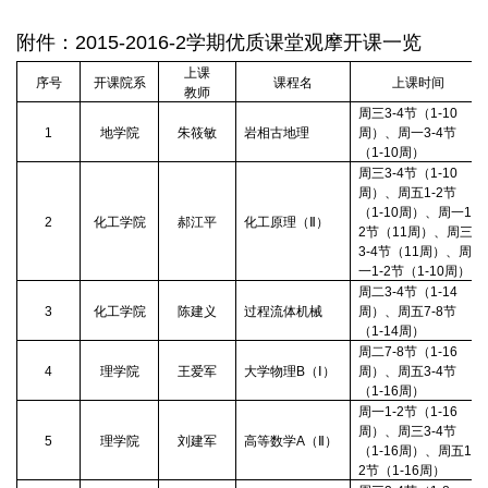
附件：
2015-2016-2
学期优质课堂观摩开课一览
上课
序号
开课院系
课程名
上课时间
教师
周三
3-4
节（
1-10
1
地学院
朱筱敏
岩相古地理
周）、周一
3-4
节
（
1-10
周）
周三
3-4
节（
1-10
周）、周五
1-2
节
（
1-10
周）、周一
1-
2
化工学院
郝江平
化工原理（
Ⅱ
）
2
节（
11
周）、周三
3-4
节（
11
周）、周
一
1-2
节（
1-10
周）
周二
3-4
节（
1-14
3
化工学院
陈建义
过程流体机械
周）、周五
7-8
节
（
1-14
周）
周二
7-8
节（
1-16
4
理学院
王爱军
大学物理
B
（
Ⅰ
）
周）、周五
3-4
节
（
1-16
周）
周一
1-2
节（
1-16
周）、周三
3-4
节
5
理学院
刘建军
高等数学
A
（
Ⅱ
）
（
1-16
周）、周五
1-
2
节（
1-16
周）