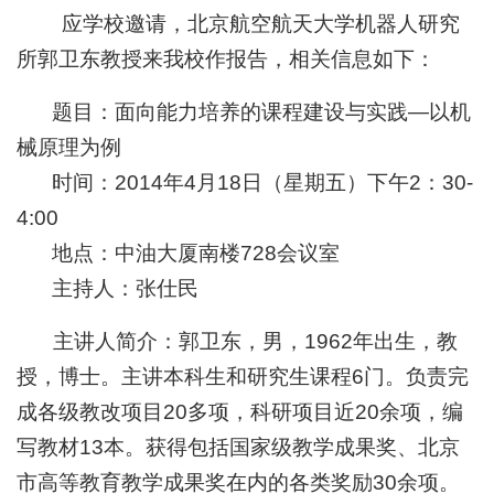
应学校邀请，北京航空航天大学机器人研究
所郭卫东教授来我校作报告，相关信息如下：
题目：面向能力培养的课程建设与实践—以机
械原理为例
时间：
2014
年
4
月
18
日（星期五）下午
2
：
30-
4:00
地点：中油大厦南楼
728
会议室
主持人：张仕民
主讲人简介：
郭卫东，男，
1962
年出生，教
授，博士。主讲本科生和研究生课程
6
门。负责完
成各级教改项目
20
多项，科研项目近
20
余项，编
写教材
13
本。获得包括国家级教学成果奖、北京
市高等教育教学成果奖在内的各类奖励
30
余项。