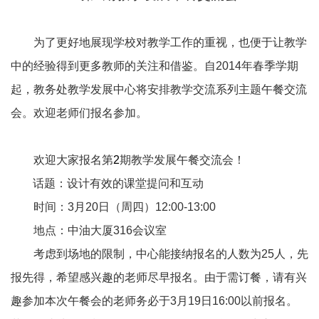
为了更好地展现学校对教学工作的重视，也便于让教学
中的经验得到更多教师的关注和借鉴。自
2014
年春季学期
起，教务处教学发展中心将安排教学交流系列主题午餐交流
会。欢迎老师们报名参加。
欢迎大家报名第
2
期教学发展午餐交流会！
话题：设计有效的课堂提问和互动
时间：
3
月
20
日（周四）
12:00-13:00
地点：中油大厦
316
会议室
考虑到场地的限制，中心能接纳报名的人数为
25
人，先
报先得，希望感兴趣的老师尽早报名。由于需订餐，请有兴
趣参加本次午餐会的老师务必于
3
月
19
日
16:00
以前报名。