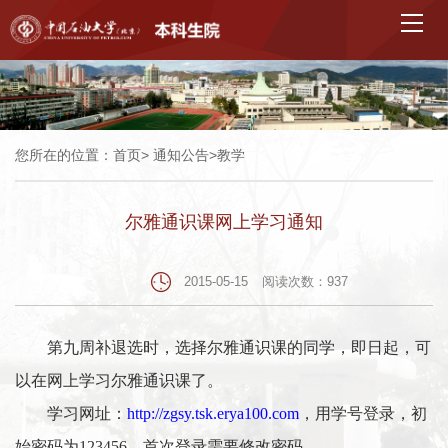
您所在的位置：
首页
>
通知公告
>
教学
尔雅通识课网上学习通知
2015-05-15
阅读次数：
937
第九周补退选时，选择尔雅通识课的同学，即日起，可
以在网上学习尔雅通识课了。
学习网址：
http://zgsy.tsk.erya100.com
，用学号登录，初
始密码为
123456
，首次登录需要修改密码。